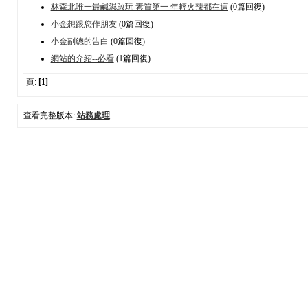
林森北唯一最鹹濕敢玩 素質第一 年輕火辣都在這
(0篇回復)
小金想跟您作朋友
(0篇回復)
小金副總的告白
(0篇回復)
網站的介紹--必看
(1篇回復)
頁:
[1]
查看完整版本:
站務處理