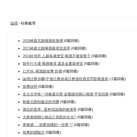
論壇
› 站務處理
2026林森北路喝酒批發價
(0篇回復)
2025林森北路喝酒最便宜底單
(0篇回復)
2024好消息 人越多越便宜 喝酒不被當盤子
(0篇回復)
龍年行大運 喝酒微漲 還是金董最便宜
(0篇回復)
12月份..喝酒跟按摩 折價
(0篇回復)
論壇註冊步驟(不會註冊或者註冊過程遇見問題看過來)
(1篇回復)
按摩說明
(0篇回復)
全台北市唯一消毒最完善 金聰讓你開心喝酒 平安回家
(0篇回復)
林森北路制服店的消費
(0篇回復)
酒店的底單...還有找認識的被灌單
(0篇回復)
大家都很開心挑自己喜歡的女生!!
(0篇回復)
來喝酒......就要搞懂的一些事 !!!
(0篇回復)
按摩的體驗文
(0篇回復)