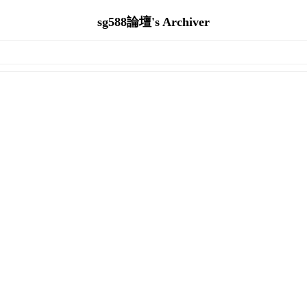
sg588論壇's Archiver