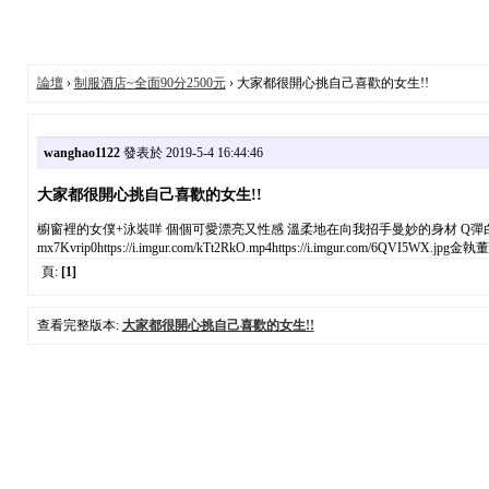
論壇
›
制服酒店~全面90分2500元
› 大家都很開心挑自己喜歡的女生!!
wanghao1122
發表於 2019-5-4 16:44:46
大家都很開心挑自己喜歡的女生!!
櫥窗裡的女僕+泳裝咩 個個可愛漂亮又性感 溫柔地在向我招手曼妙的身材 Q彈白嫩的胸部
mx7Kvrip0https://i.imgur.com/kTt2RkO.mp4https://i.imgur.com/6QVI5WX.jpg金執董
頁:
[1]
查看完整版本:
大家都很開心挑自己喜歡的女生!!