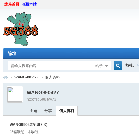
設為首頁
收藏本站
論壇
熱搜:
帖子
搜
WANG990427
個人資料
WANG990427
http://sg588.tw/?3
索
sg
›
›
主題
分享
個人資料
WANG990427
(UID: 3)
郵箱狀態
未驗證