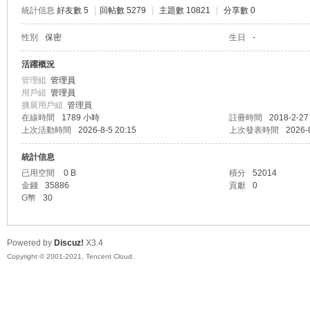
統計信息
好友數 5
|
回帖數 5279
|
主題數 10821
|
分享數 0
性別
保密
生日
-
58
活躍概況
管理組
管理員
用戶組
管理員
擴展用戶組
管理員
在線時間
1789 小時
註冊時間
2018-2-27
上次活動時間
2026-8-5 20:15
上次發表時間
2026-
統計信息
已用空間
0 B
積分
52014
金錢
35886
貢獻
0
G幣
30
8
Powered by
Discuz!
X3.4
Copyright © 2001-2021, Tencent Cloud.