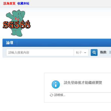
設為首頁
收藏本站
論壇
熱搜:
帖子
搜
索
請先登錄後才能繼續瀏覽
請稍候...