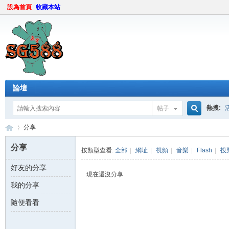
設為首頁
收藏本站
論壇
熱搜:
帖子
搜
分享
分享
按類型查看:
全部
|
網址
|
視頻
|
音樂
|
Flash
|
投
好友的分享
索
sg
›
現在還沒分享
我的分享
隨便看看