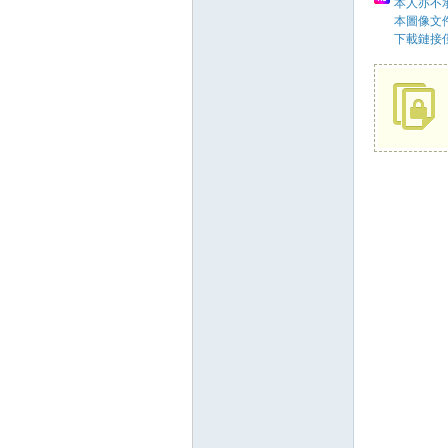
本人亦不承
本圖像文
下載鏈接
58
8