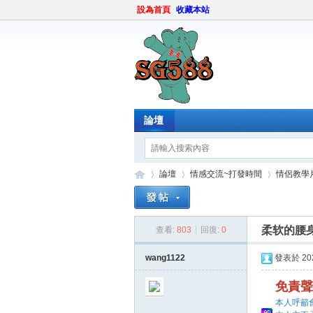
設為首頁
收藏本站
論壇
論壇
情感交流~打發時間
情侶教學
柔软的腰
查看:
803
|
回復:
0
sg
»
›
›
wang1122
發表於 2024
免責聲
本人呼籲