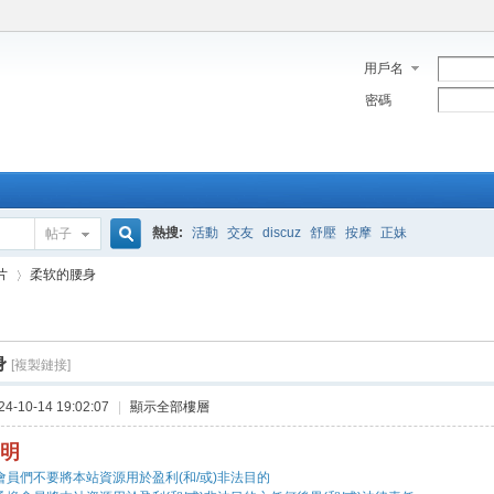
用戶名
密碼
熱搜:
活動
交友
discuz
舒壓
按摩
正妹
帖子
搜
片
柔软的腰身
索
身
[複製鏈接]
›
-10-14 19:02:07
|
顯示全部樓層
明
會員們不要將本站資源用於盈利(和/或)非法目的