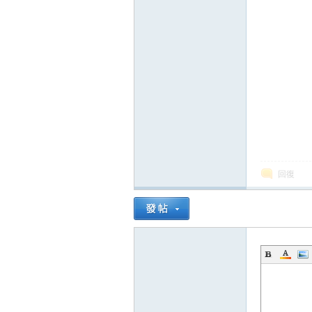
論
壇
回復