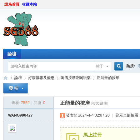
設為首頁
收藏本站
論壇
熱搜:
帖子
搜
論壇
好康報報及優惠
喝酒按摩吃喝玩樂
正能量的按摩
索
正能量的按摩
查看:
7552
|
回復:
0
[複製鏈接]
sg
»
›
›
›
WANG990427
發表於 2024-4-4 02:07:20
|
顯示全部樓層
馬上註冊