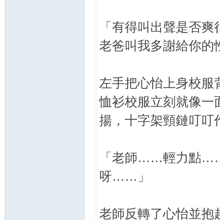
「有得叫出聲是否爽
老爸叫我多謝給你的
左手把心怡上身校服
恤衫校服立刻就像一
揚，十字架頸鏈叮叮
「老師……輕力點…
呀……」
老師反轉了心怡並抱