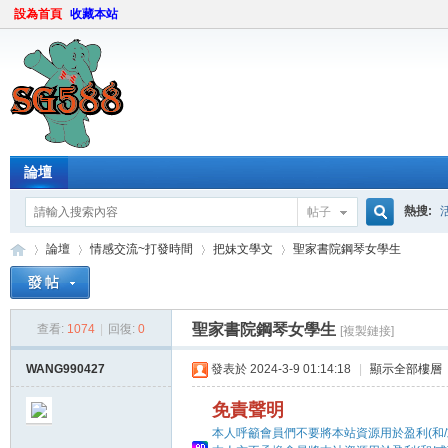
設為首頁
收藏本站
論壇
熱搜:
帖子
搜
論壇
情感交流~打發時間
把妹文學文
聖家書院鋼琴女學生
索
聖家書院鋼琴女學生
查看:
1074
|
回復:
0
[複製鏈接]
sg
»
›
›
›
WANG990427
發表於 2024-3-9 01:14:18
|
顯示全部樓層
免責聲明
本人呼籲會員們不要將本站資源用於盈利(和/