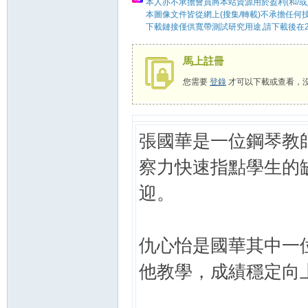
本人亦不承擔會員將本站資源用於盈利(和/或
本圖像文件皆從網上(搜集/轉載)不承擔任何
下載鏈接僅供寬帶測試研究用途,請下載後在2
58
馬上註冊
您需要
登錄
才可以下載或查看，
張國華是一位鋼琴教
察力快速指點學生的
迎。
8
仇心怡是國華其中一
他教學，成績穩定向