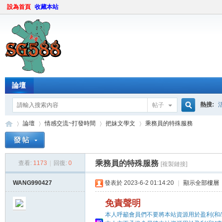
設為首頁
收藏本站
論壇
熱搜:
帖子
搜
論壇
情感交流~打發時間
把妹文學文
乘務員的特殊服務
索
乘務員的特殊服務
查看:
1173
|
回復:
0
[複製鏈接]
sg
»
›
›
›
WANG990427
發表於 2023-6-2 01:14:20
|
顯示全部樓層
免責聲明
本人呼籲會員們不要將本站資源用於盈利(和/