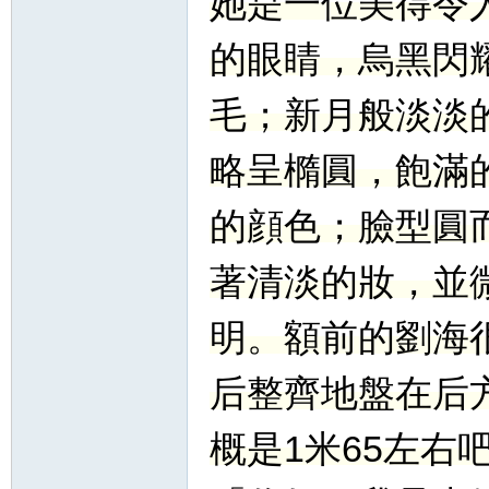
她是一位美得令
的眼睛，烏黑閃
毛；新月般淡淡
略呈橢圓，飽滿
的顔色；臉型圓
著清淡的妝，並
明。額前的劉海
后整齊地盤在后
概是1米65左右