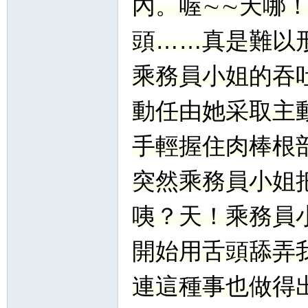
內。喔∼∼天哪
頭……真是難以
乘務員小姐的吞
動任由她采取主
手輕握住肉棒根
突然乘務員小姐
咦？天！乘務員
開始用舌頭舔弄
連這種事也做得