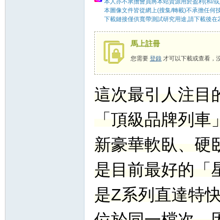
本人亦不承擔會員將本站資源用於盈利(和/或
本圖像文件皆從網上(搜集/轉載)不承擔任何
下載鏈接僅供寬帶測試研究用途,請下載後在2
58
馬上註冊
您需要
登錄
才可以下載或查看，
這次最引人注目
「頂級品牌列車
新豪華軟臥、硬
8
是目前最好的「
是Z系列直達特
位於同一檔次，