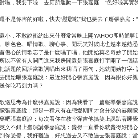
，我要下啦，去廁所運動一下張嘉庭：“色好啦其實我
是你害的好啦，快去“慰慰啦”我也要去了掰張嘉庭：“
，不敢說衝約出來什麼常常晚上開YAHOO即時通聊
、聊色色、唱情歌、聊心事、開玩笑對彼此也越來越熟悉
首傷心的情歌忘了是什麼唱了唱，他開始莫名奇妙了開始
所以不管有人開門進來我房間還是張嘉庭打字開了一個話
把話題的回話當歌詞唱出來我唱了兩句，她就開始打字- 
去開始唱張嘉庭說：最近好開心張嘉庭說：因為跟你好親
送你吃巧剋力嗎？
邊思考為什麼張嘉庭說：因為我看了一篇報導張嘉庭說
矇張嘉庭說：那是一種只有在戀愛期間才會分泌的赫爾矇
藥吧張嘉庭說：每次看你在教室彈吉他搞笑上課趴著睡覺
英文不錯上臺演講張嘉庭說：覺得一直看你就覺得好開心
到你受傷，我好難過，好想過去又不敢過去張嘉庭說：當