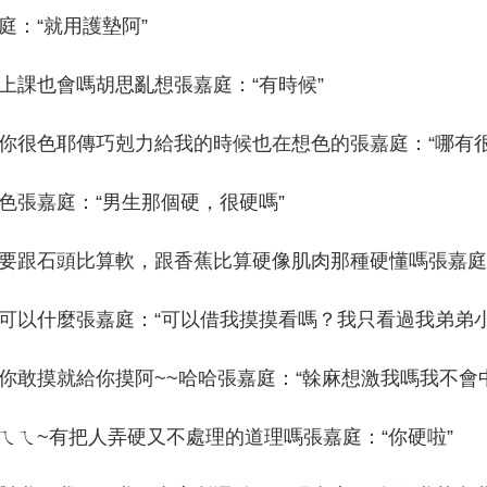
：“就用護墊阿”
課也會嗎胡思亂想張嘉庭：“有時候”
色耶傳巧剋力給我的時候也在想色的張嘉庭：“哪有很
張嘉庭：“男生那個硬，很硬嗎”
石頭比算軟，跟香蕉比算硬像肌肉那種硬懂嗎張嘉庭：
什麼張嘉庭：“可以借我摸摸看嗎？我只看過我弟弟小
摸就給你摸阿~~哈哈張嘉庭：“榦麻想激我嗎我不會中
~有把人弄硬又不處理的道理嗎張嘉庭：“你硬啦”