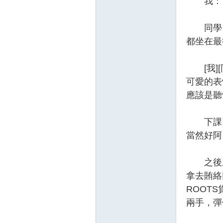
我：
論
同學『
都坐在最
[我][
可愛的表
應該是聽
壇
下課了
當然好阿
之後上
拿去賄絡
ROOT
兩手，彈