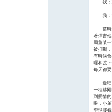
我：對啦
我：還不
當時還小
著彈吉他
周董某一
被打斷，
有時候會
囉和弦下
每天都要
邊唱歌
一種赫爾
到愛情的
啦，小弟
季球賽看