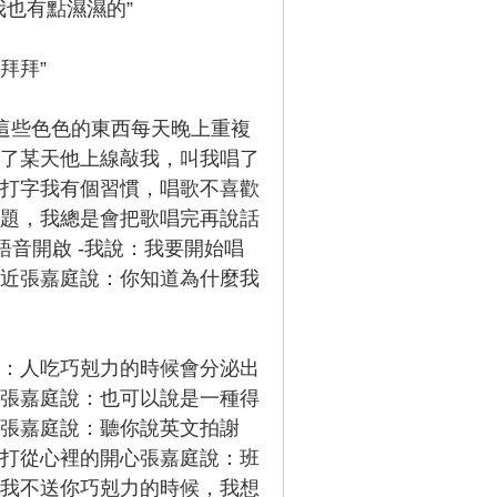
也有點濕濕的”
拜拜”
這些色色的東西每天晚上重複
了某天他上線敲我，叫我唱了
打字我有個習慣，唱歌不喜歡
題，我總是會把歌唱完再說話
語音開啟 -我說：我要開始唱
近張嘉庭說：你知道為什麼我
：人吃巧剋力的時候會分泌出
張嘉庭說：也可以說是一種得
張嘉庭說：聽你說英文拍謝
打從心裡的開心張嘉庭說：班
我不送你巧剋力的時候，我想