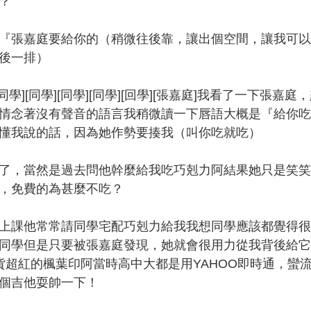
？
張嘉庭要給你的（稍微往後靠，讓出個空間，讓我可以
後一排）
同學][同學][同學][同學][回學][張嘉庭]我看了一下張
情念著沒有聲音的語言我稍微讀一下唇語大概是『給你吃
懂我說的話，因為她作勢要揍我（叫你吃就吃）
，當然是過去問他幹麼給我吃巧剋力阿結果她只是笑笑
，免費的為甚麼不吃？
課他常常請同學宅配巧剋力給我我想同學應該都覺得很
同學但是只要被張嘉庭發現，她就會很用力從我背後給它
S貨超紅的楓葉印阿當時高中大都是用YAHOO即時通，蠻
個吉他耍帥一下！