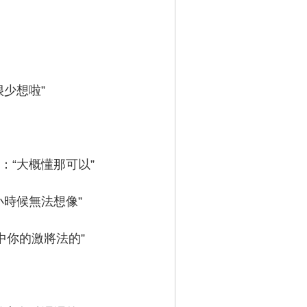
少想啦”
“大概懂那可以”
時候無法想像”
你的激將法的”