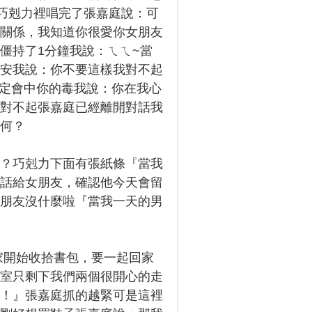
在巧剋力裡唱完了張嘉庭說：可
關係，我知道你很愛你女朋友
僵持了1分鐘我說：ㄟㄟ~當
安我說：你不要這樣我對不起
肯定會中你的毒我說：你在我心
對不起張嘉庭已經離開對話我
何？
？巧剋力下面有張紙條『當我
話給女朋友，確認他今天會留
朋友沒什麼啦『當我一天的男
開始收拾書包，要一起回家
室只剩下我們兩個很開心的走
！』張嘉庭抓的越緊可是這裡