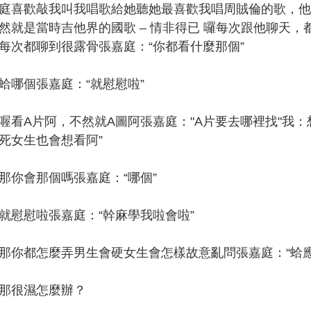
喜歡敲我叫我唱歌給她聽她最喜歡我唱周賊倫的歌，他
然就是當時吉他界的國歌 – 情非得已 囉每次跟他聊天，
每次都聊到很露骨張嘉庭：“你都看什麼那個”
哪個張嘉庭：“就慰慰啦”
A片阿，不然就A圖阿張嘉庭："A片要去哪裡找"我：
死女生也會想看阿”
你會那個嗎張嘉庭：“哪個”
慰慰啦張嘉庭：“幹麻學我啦會啦”
都怎麼弄男生會硬女生會怎樣故意亂問張嘉庭：“蛤應
很濕怎麼辦？