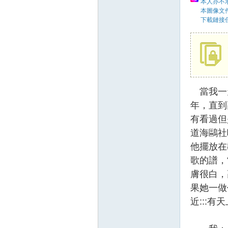
本人亦不承
本圖像文
下載鏈接
58
當我一天
年，直到
有看過但
道海鷗社
他擺放在
8
歌的譜，
膚很白，
果她一做
近:::