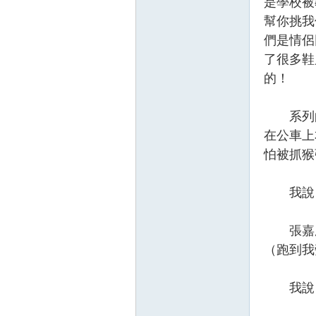
是學校被
幫你挑我
們是情侶
了很多鞋
的！
系列的
在公車上
怕被抓猴
我說：
張嘉庭
（跑到我
我說：