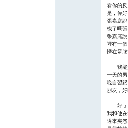
看你的反
是，你好
張嘉庭說
機了嗎張
張嘉庭說
裡有一個
愣在電腦
我能怎
一天的男
晚自習跟
朋友，好
好 』
我和他在
過來突然