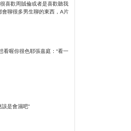
很喜歡周賊倫或者是喜歡聽我
都會聊很多男生聊的東西，A片
想看喔你很色耶張嘉庭：“看一
該是會濕吧”