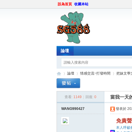
設為首頁
收藏本站
論壇
論壇
情感交流~打發時間
把妹文學
當我一天
查看:
1149
|
回復:
0
sg
»
›
›
WANG990427
發表於 2023
免責聲
本人呼籲