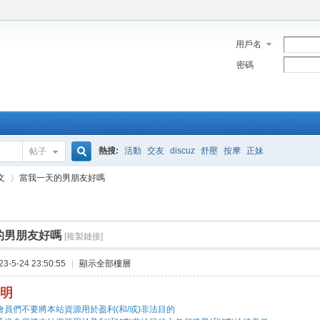
用戶名
密碼
熱搜:
活動
交友
discuz
舒壓
按摩
正妹
帖子
搜
文
當我一天的男朋友好嗎
索
的男朋友好嗎
[複製鏈接]
›
-5-24 23:50:55
|
顯示全部樓層
明
會員們不要將本站資源用於盈利(和/或)非法目的