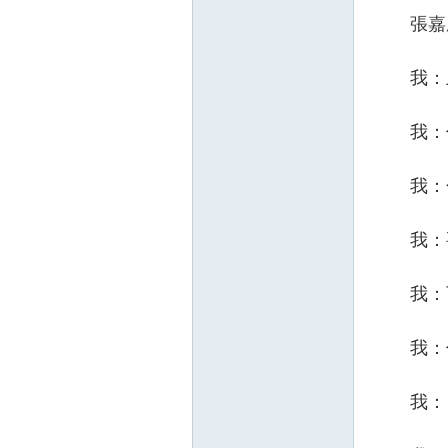
張嘉庭
我：上
我：你很
我：色
我：要跟
我：可以
我：你敢
我：ㄟㄟ