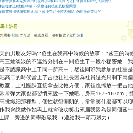
擔會員將本站資源用於盈利(和/或)非法目的之任何後果(和/或)法律責任
件皆從網上(搜集/轉載)不承擔任何技術及版權問題
僅供寬帶測試研究用途,請下載後在24小時內刪除, 勿用於商業目的
馬上註冊
您需要
登錄
才可以下載或查看，沒有帳號？
立即註冊
的男朋友好嗎:::發生在我高中時候的故事：::國三的
高三她淡淡的不連絡分開在中間發生了一段小秘密她，我
是不認識高中上了同一所高中，然後同班我參加的社團是
吧高二的時候當上了吉他社社長因為社員退光只剩下兩個
教室，上社團課直接拿去比較方便，家裡也擺放一把吉他
常常彈大家也都習慣來說一下她吧，身高167~167cm，體
高挑纖細那種型，個性就蠻開朗的，常常笑什麼都可以聊
作我會說做作她馬上就會破功笑出來扁我因為是同個國中
有天上課，旁邊的同學敲敲我 （遞給我一顆巧剋力）