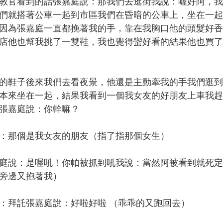
教官看到的話張嘉庭說：那我們去逛街我說：喔好阿，我
們就搭著公車一起到市區我們在昏暗的公車上，坐在一起
因為張嘉庭一直都挽著我的手，靠在我胸口他的頭髮好香
店他也幫我挑了一雙鞋，我也覺得蠻好看的結果他也買了
鞋子後來我們去看夜景，他還是主動牽我的手我們逛到
本來坐在一起，結果我看到一個我女友的好朋友上車我趕
張嘉庭說：你幹嘛？
那個是我女友的朋友（指了指那個女生）
說：是喔吼！你帕被抓到吼我說：當然阿被看到就死定
旁邊又抱著我）
拜託張嘉庭說：好啦好啦 （乖乖的又跑回去）