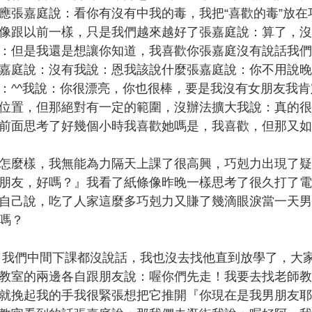
應張嘉庭說：看你有沒有中我的毒，我把“喜歡的毒”放
像跟以前一樣，只是我們越來越好了張嘉庭說：算了，沒
：但是我還是想讓你知道，我喜歡你張嘉庭沒有說話我們
嘉庭說：沒有我說：恩我該說什麼張嘉庭說：你不用說晚
：^^我說：你很漂亮，你也很棒，要是我沒有女朋友我
位置，但那絕對有一定的範圍，沒辦法擴大我說：真的很
前面思考了好幾個小時我喜歡她嗎是，我喜歡，但那又如
麼樣，我無能為力隔天上課了很高興，巧剋力出現了疑
朋友，好嗎？』我看了紙條像昨晚一樣思考了很久打了電
自己說，吃了人家這麼多巧剋力又賺了幾滴眼淚當一天男
嗎？
我們中間下課都沒說話，我也沒去找他直到放學了，大家
教室的兩邊各自跟朋友說：喔你們先走！我要去找老師教
就挽起我的手我很緊張想把它推開『你現在是我男朋友耶