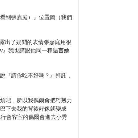
看到張嘉庭）』位置圖（我們
嘉庭，露出了疑問的表情張嘉庭用很
v』我也講跟他同一種語言她
說『請你吃不好嗎？』拜託，
煩吧，所以我偶爾會把巧剋力
巴下去我的背後好像就變成
流行會客室的偶爾會進去小秀