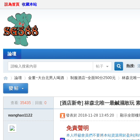
設為首頁
收藏本站
論壇
熱搜:
帖子
搜
論壇
金董~大台北男人喝酒
制服酒店~全面90分2500元
林森北唯一
索
[酒店新奇]
林森北唯一最鹹濕敢玩 
查看:
35435
|
回復:
0
sg
»
›
›
›
wanghao1122
發表於 2018-11-28 13:45:20
|
顯示全部樓
免責聲明
本人呼籲會員們不要將本站資源用於盈利(和/