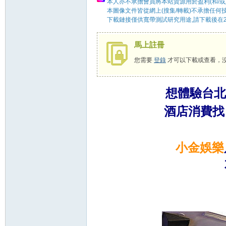
本人亦不承擔會員將本站資源用於盈利(和/或
本圖像文件皆從網上(搜集/轉載)不承擔任何
下載鏈接僅供寬帶測試研究用途,請下載後在2
58
馬上註冊
您需要
登錄
才可以下載或查看，
想體驗台北
酒店消費
8
小金娛樂