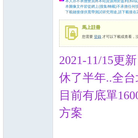
本人亦不承擔會員將本站資源用於盈利(和/或
本圖像文件皆從網上(搜集/轉載)不承擔任何
下載鏈接僅供寬帶測試研究用途,請下載後在2
58
馬上註冊
您需要
登錄
才可以下載或查看，
2021-11/15更新
休了半年..全
8
目前有底單160
方案