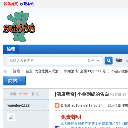
設為首頁
收藏本站
論壇
熱搜:
帖子
搜
論壇
金董~大台北男人喝酒
制服酒店~全面90分2500元
小金副總
索
[酒店新奇]
小金副總的告白
查看:
18968
|
回復:
0
[複製鏈接]
sg
»
›
›
›
wanghao1122
發表於 2018-9-29 17:36:17
|
顯示全部樓
免責聲明
本人呼籲會員們不要將本站資源用於盈利(和/